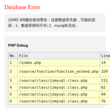
Database Error
(1040) 365建站错误警告：连接数据库失败，可能的原
因：1、数据库密码不对; 2、mysql未启动。
PHP Debug
No.
File
Line
1
/index.php
14
2
/source/function/function_extend.php
324
3
/source/class/jzmysql.class.php
211
4
/source/class/jzmysql.class.php
62
5
/source/class/jzmysql.class.php
94
6
/source/class/jzmysql.class.php
76