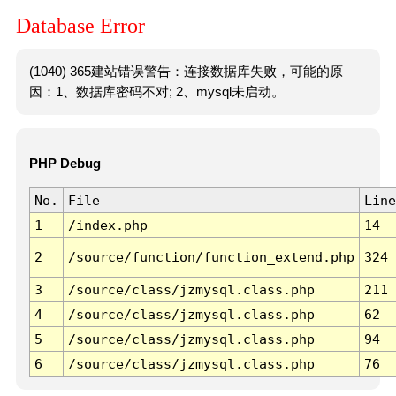
Database Error
(1040) 365建站错误警告：连接数据库失败，可能的原
因：1、数据库密码不对; 2、mysql未启动。
PHP Debug
No.
File
Line
1
/index.php
14
2
/source/function/function_extend.php
324
3
/source/class/jzmysql.class.php
211
4
/source/class/jzmysql.class.php
62
5
/source/class/jzmysql.class.php
94
6
/source/class/jzmysql.class.php
76