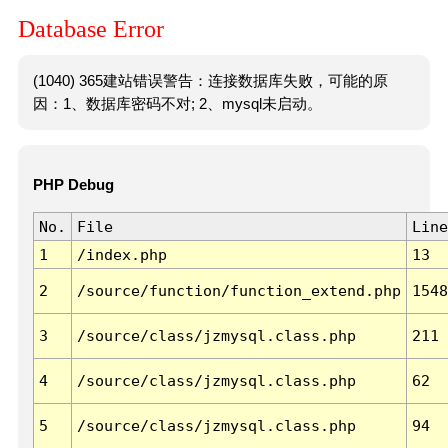
Database Error
(1040) 365建站错误警告：连接数据库失败，可能的原
因：1、数据库密码不对; 2、mysql未启动。
PHP Debug
No.
File
Line
1
/index.php
13
2
/source/function/function_extend.php
1548
3
/source/class/jzmysql.class.php
211
4
/source/class/jzmysql.class.php
62
5
/source/class/jzmysql.class.php
94