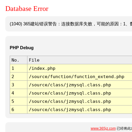
Database Error
(1040) 365建站错误警告：连接数据库失败，可能的原因：1、数
PHP Debug
No.
File
1
/index.php
2
/source/function/function_extend.php
3
/source/class/jzmysql.class.php
4
/source/class/jzmysql.class.php
5
/source/class/jzmysql.class.php
6
/source/class/jzmysql.class.php
www.365jz.com
已经将此