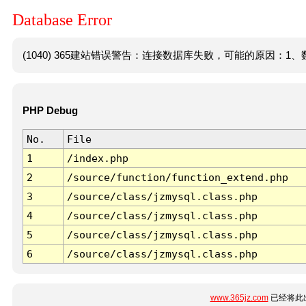
Database Error
(1040) 365建站错误警告：连接数据库失败，可能的原因：1、数
PHP Debug
No.
File
1
/index.php
2
/source/function/function_extend.php
3
/source/class/jzmysql.class.php
4
/source/class/jzmysql.class.php
5
/source/class/jzmysql.class.php
6
/source/class/jzmysql.class.php
www.365jz.com
已经将此