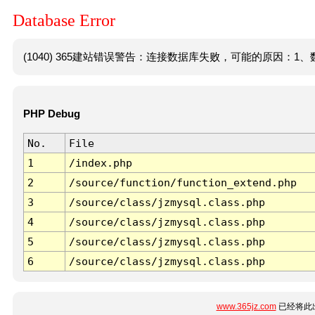
Database Error
(1040) 365建站错误警告：连接数据库失败，可能的原因：1、数
PHP Debug
No.
File
1
/index.php
2
/source/function/function_extend.php
3
/source/class/jzmysql.class.php
4
/source/class/jzmysql.class.php
5
/source/class/jzmysql.class.php
6
/source/class/jzmysql.class.php
www.365jz.com
已经将此