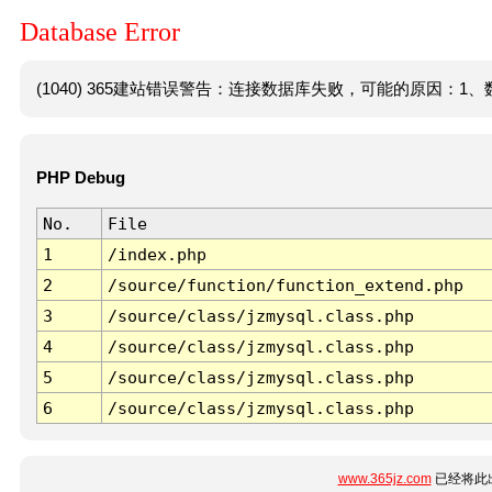
Database Error
(1040) 365建站错误警告：连接数据库失败，可能的原因：1、数
PHP Debug
No.
File
1
/index.php
2
/source/function/function_extend.php
3
/source/class/jzmysql.class.php
4
/source/class/jzmysql.class.php
5
/source/class/jzmysql.class.php
6
/source/class/jzmysql.class.php
www.365jz.com
已经将此